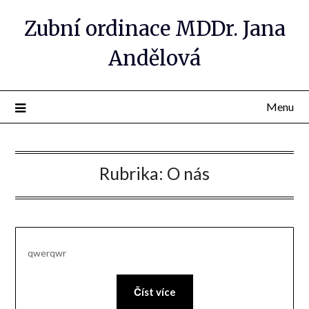
Skip
Zubní ordinace MDDr. Jana
to
content
Andělová
Menu
Rubrika:
O nás
qwerqwr
Číst více